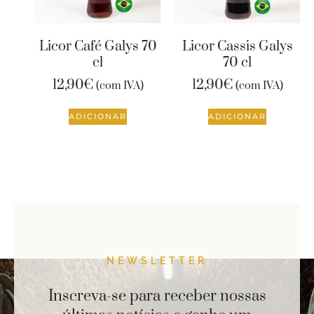
Licor Café Galys 70
Licor Cassis Galys
cl
70 cl
12,90
€
12,90
€
(com IVA)
(com IVA)
ADICIONAR
ADICIONAR
NEWSLETTER
Inscreva-se para receber nossas