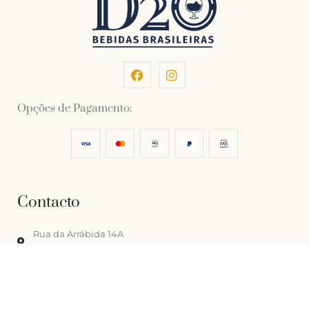
Opções de Pagamento:
Contacto
Rua da Arrábida 14A
1250-033 Lisboa, Portugal
contacto@d2o.pt
+(351) 213 880 111