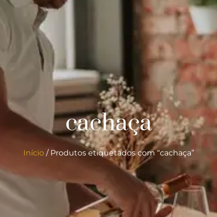
cachaça
Início
/ Produtos etiquetados com “cachaça”