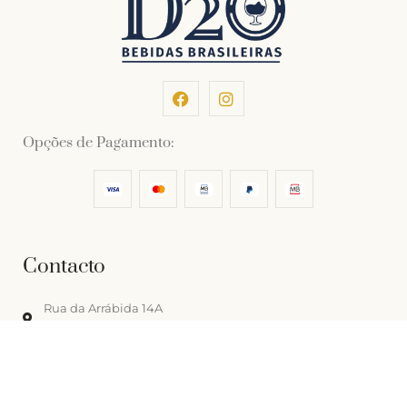
Opções de Pagamento:
Contacto
Rua da Arrábida 14A
1250-033 Lisboa, Portugal
contacto@d2o.pt
+(351) 213 880 111