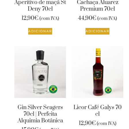
Aperitivo de maçã St
Cachaça Aluarez
Deny 70cl
Premium 70cl
12,90
€
44,90
€
(com IVA)
(com IVA)
ADICIONAR
ADICIONAR
Gin Silver Seagers
Licor Café Galys 70
70cl | Perfeita
cl
Alquimia Botânica
12,90
€
(com IVA)