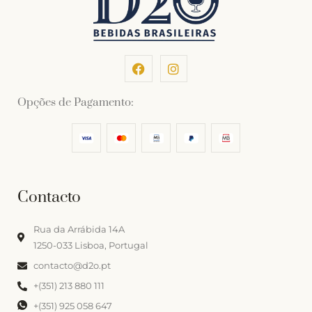
Opções de Pagamento:
Contacto
Rua da Arrábida 14A
1250-033 Lisboa, Portugal
contacto@d2o.pt
+(351) 213 880 111
+(351) 925 058 647